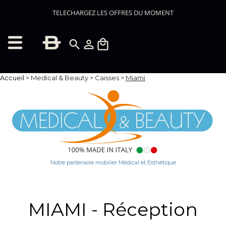
TELECHARGEZ LES OFFRES DU MOMENT
search
person_outline
local_mall
Accueil
>
Medical & Beauty
>
Caisses
>
Miami
Notre partenaire mobilier Médical et Esthétique
MIAMI - Réception