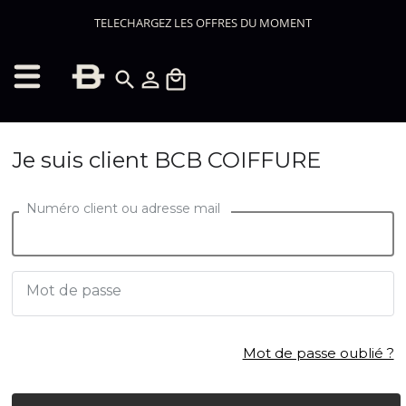
TELECHARGEZ LES OFFRES DU MOMENT
search
person_outline
local_mall
Je suis client BCB COIFFURE
Numéro client ou adresse mail
Mot de passe
Mot de passe oublié ?