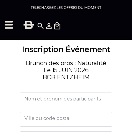
TELECHARGEZ LES OFFRES DU MOMENT
search
person_outline
local_mall
Inscription Événement
Brunch des pros : Naturalité
Le 15 JUIN 2026
BCB ENTZHEIM
Nom et prénom des participants
Ville ou code postal