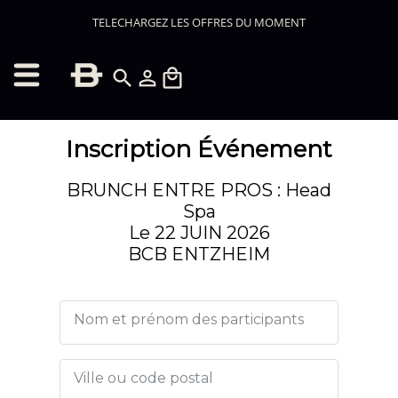
TELECHARGEZ LES OFFRES DU MOMENT
search
person_outline
local_mall
Inscription Événement
BRUNCH ENTRE PROS : Head
Spa
Le 22 JUIN 2026
BCB ENTZHEIM
Nom et prénom des participants
Ville ou code postal